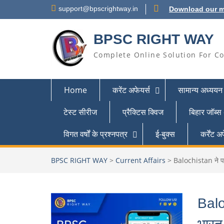
support@bpscrightway.in
Download our m
BPSC RIGHT WAY
Complete Online Solution For Co
Home
करेंट अफेयर्स
सामान्य अध्ययन
टेस्ट सीरीज
प्रैक्टिस क्विज
बिहार जॉब्स
विगत वर्षों के प्रश्नपत्र
ई-बुक्स
कर्रेंट
BPSC RIGHT WAY
>
Current Affairs
>
Balochistan ने पाक
Balo