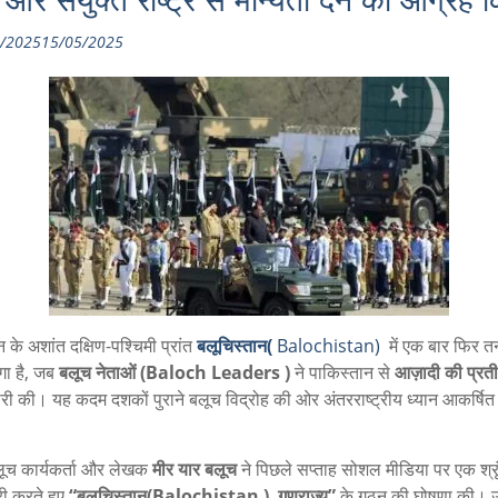
और संयुक्त राष्ट्र से मान्यता देने का आग्रह 
/2025
15/05/2025
 के अशांत दक्षिण-पश्चिमी प्रांत
बलूचिस्तान(
Balochistan)
में एक बार फिर त
गा है, जब
बलूच नेताओं (Baloch Leaders )
ने पाकिस्तान से
आज़ादी की प्रत
री की। यह कदम दशकों पुराने बलूच विद्रोह की ओर अंतरराष्ट्रीय ध्यान आकर्षित
लूच कार्यकर्ता और लेखक
मीर यार बलूच
ने पिछले सप्ताह सोशल मीडिया पर एक श्रृं
ी करते हुए
“बलूचिस्तान(Balochistan ) गणराज्य”
के गठन की घोषणा की। उन्