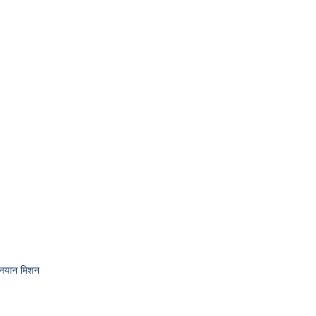
गनयान मिशन