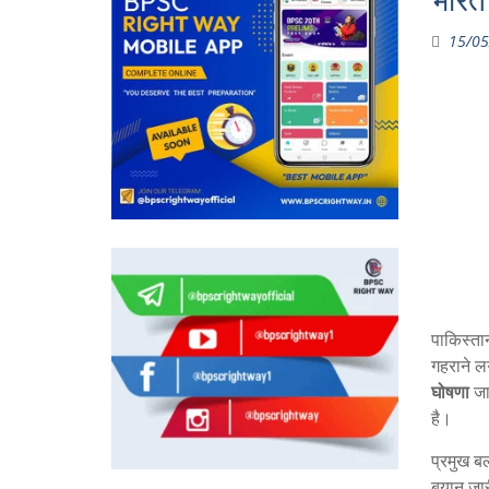
भारत 
15/05
पाकिस्तान
गहराने ल
घोषणा
जा
है।
प्रमुख ब
बयान जार