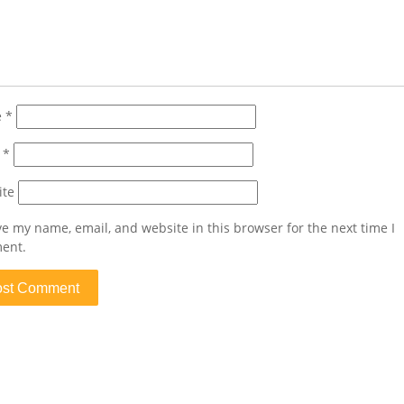
e
*
l
*
ite
e my name, email, and website in this browser for the next time I
ent.