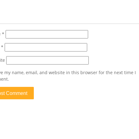
e
*
l
*
ite
e my name, email, and website in this browser for the next time I
ent.