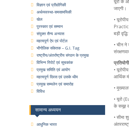
यूरो के अ
विज्ञान एवं प्रौद्योगिकी
जाएगी।
अर्थव्यवस्था-समसामयिकी
खेल
• यूरोपी
Practice
पुरस्कार एवं सम्मान
बड़ी वृद्ध
संयुक्त सैन्य अभ्यास
महत्वपूर्ण ऐप एवं पोर्टल
• चीन ने
भौगोलिक संकेतक – G.I. Tag
संरक्षणव
राष्ट्रीय/अंतर्राष्ट्रीय संगठन के प्रमुख
विभिन्न रिपोर्ट एवं सूचकांक
प्रतियोगी
• यूरोपी
प्रमुख समिति एवं आयोग
आर्थिक म
महत्वपूर्ण दिवस एवं उसके थीम
प्रमुख सम्मलेन एवं समारोह
• मुख्याल
विविध
• यूरो (
के समूह 
सामान्य अध्ययन
• सीमा श
अंतरराष्
आधुनिक भारत