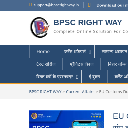
support@bpscrightway.in
Download our m
BPSC RIGHT WAY
Complete Online Solution For Co
Home
करेंट अफेयर्स
सामान्य अध्ययन
टेस्ट सीरीज
प्रैक्टिस क्विज
बिहार जॉब्स
विगत वर्षों के प्रश्नपत्र
ई-बुक्स
कर्रेंट
BPSC RIGHT WAY
>
Current Affairs
>
EU Customs Duty o
EU 