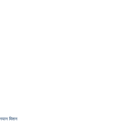
गनयान मिशन