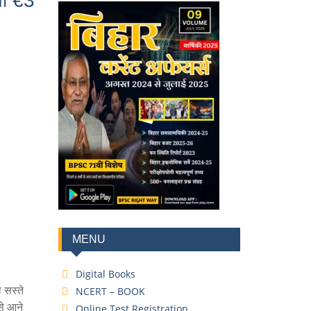
या €3
MENU
Digital Books
 सस्ते
NCERT – BOOK
े आने
Online Test Registration