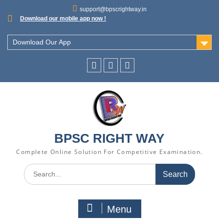
support@bpscrightway.in
Download our mobile app now !
Download Our App
BPSC RIGHT WAY
Complete Online Solution For Competitive Examination.
Menu