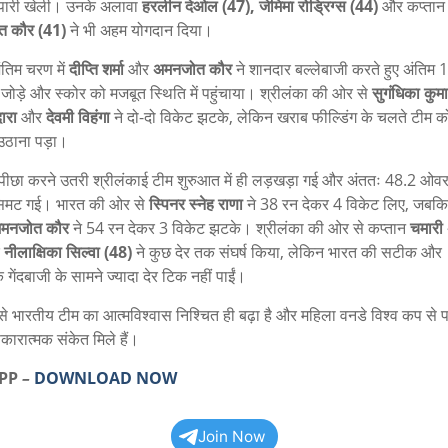
पारी खेली। उनके अलावा
हरलीन देओल (47), जेमिमा रोड्रिग्स (44)
और कप्तान
त कौर (41)
ने भी अहम योगदान दिया।
ंतिम चरण में
दीप्ति शर्मा
और
अमनजोत कौर
ने शानदार बल्लेबाजी करते हुए अंतिम 
 जोड़े और स्कोर को मजबूत स्थिति में पहुंचाया। श्रीलंका की ओर से
सुगंधिका कुमा
ारा
और
देवमी विहंगा
ने दो-दो विकेट झटके, लेकिन खराब फील्डिंग के चलते टीम क
उठाना पड़ा।
ा पीछा करने उतरी श्रीलंकाई टीम शुरुआत में ही लड़खड़ा गई और अंततः 48.2 ओवर
 सिमट गई। भारत की ओर से
स्पिनर स्नेह राणा
ने 38 रन देकर 4 विकेट लिए, जबक
 अमनजोत कौर
ने 54 रन देकर 3 विकेट झटके। श्रीलंका की ओर से कप्तान
चमारी
र
नीलाक्षिका सिल्वा (48)
ने कुछ देर तक संघर्ष किया, लेकिन भारत की सटीक और
ेंदबाजी के सामने ज्यादा देर टिक नहीं पाईं।
े भारतीय टीम का आत्मविश्वास निश्चित ही बढ़ा है और महिला वनडे विश्व कप से 
ारात्मक संकेत मिले हैं।
APP
–
DOWNLOAD NOW
Join Now