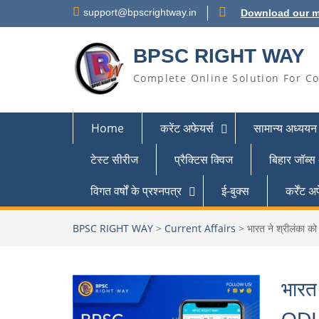
support@bpscrightway.in
Download our m
BPSC RIGHT WAY
Complete Online Solution For Co
Home
करेंट अफेयर्स
सामान्य अध्ययन
टेस्ट सीरीज
प्रैक्टिस क्विज
बिहार जॉब्स
विगत वर्षों के प्रश्नपत्र
ई-बुक्स
कर्रेंट
BPSC RIGHT WAY
>
Current Affairs
>
भारत ने श्रीलंका क
भारत