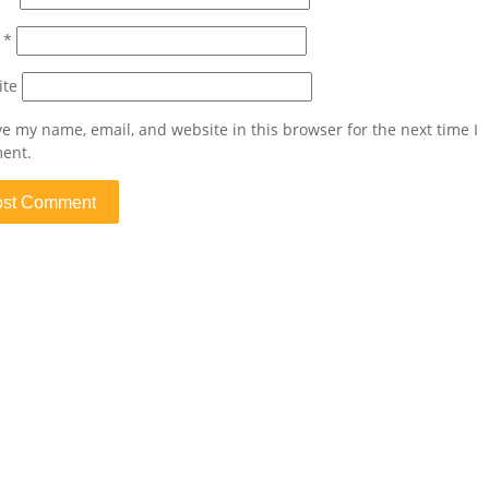
l
*
ite
e my name, email, and website in this browser for the next time I
ent.