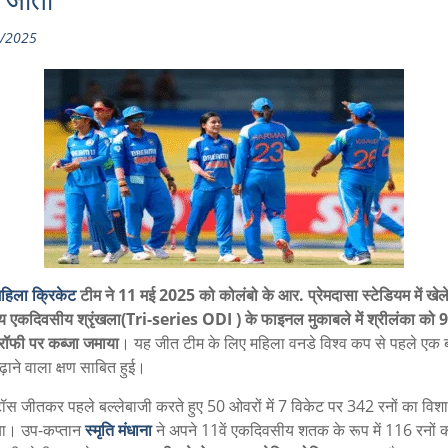
जीती
/2025
हिला क्रिकेट
टीम ने 11 मई 2025 को कोलंबो के आर. प्रेमदासा स्टेडियम में खेल
य एकदिवसीय श्रृंखला(Tri-series ODI ) के फाइनल मुकाबले में श्रीलंका को 97
रॉफी पर कब्जा जमाया
। यह जीत टीम के लिए महिला वनडे विश्व कप से पहले एक ब
़ाने वाला क्षण साबित हुई।
टॉस जीतकर पहले बल्लेबाजी करते हुए 50 ओवरों में 7 विकेट पर 342 रनों का विश
या। उप-कप्तान
स्मृति मंधाना
ने अपने 11वें एकदिवसीय शतक के रूप में 116 रनों 