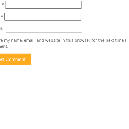
e
*
l
*
ite
e my name, email, and website in this browser for the next time I
ent.