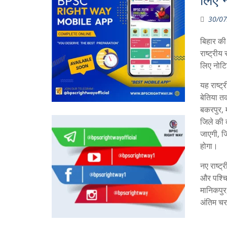
लिए 
30/07
बिहार की
राष्ट्री
लिए नोटि
यह राष्ट्
बेतिया त
बकरपुर, 
जिले की 
जाएगी, ज
होगा।
नए राष्ट्
और पश्चि
मानिकपुर
अंतिम चरण