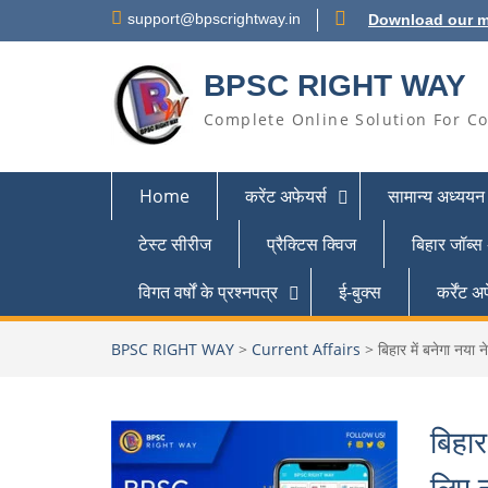
support@bpscrightway.in
Download our m
BPSC RIGHT WAY
Complete Online Solution For Co
Home
करेंट अफेयर्स
सामान्य अध्ययन
टेस्ट सीरीज
प्रैक्टिस क्विज
बिहार जॉब्स
विगत वर्षों के प्रश्नपत्र
ई-बुक्स
कर्रेंट
BPSC RIGHT WAY
>
Current Affairs
>
बिहार में बनेगा नय
बिहार