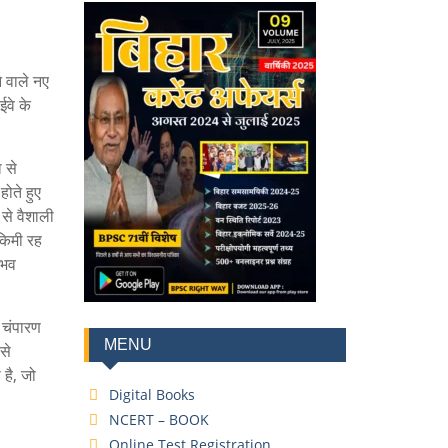
े वाले नए
ईवे के
 से
ोते हुए
से वैशाली
किमी रह
ंभव
ी चंपारण
MENU
से
है, जो
Digital Books
NCERT – BOOK
Online Test Registration