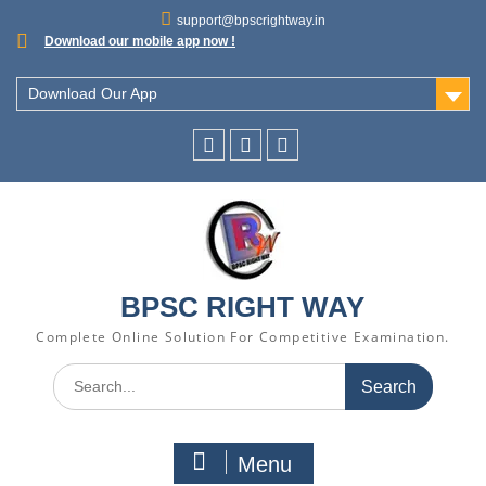
support@bpscrightway.in
Download our mobile app now !
Download Our App
BPSC RIGHT WAY
Complete Online Solution For Competitive Examination.
Menu