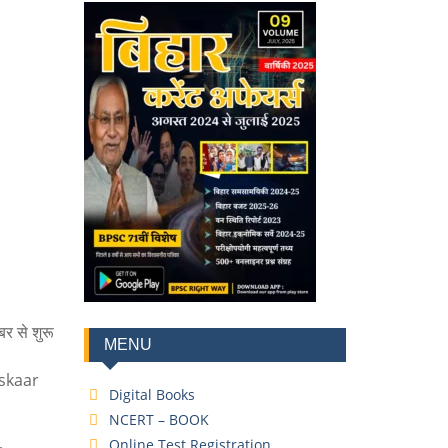
 से शुरू
MENU
nskaar
Digital Books
NCERT – BOOK
,
Online Test Registration