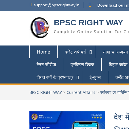
support@bpscrightway.in
Download our m
BPSC RIGHT WAY
Complete Online Solution For Co
Home
करेंट अफेयर्स
सामान्य अध्ययन
टेस्ट सीरीज
प्रैक्टिस क्विज
बिहार जॉब्स
विगत वर्षों के प्रश्नपत्र
ई-बुक्स
कर्रेंट
BPSC RIGHT WAY
>
Current Affairs
>
पर्यावरण एवं पारिस्थ
देश म