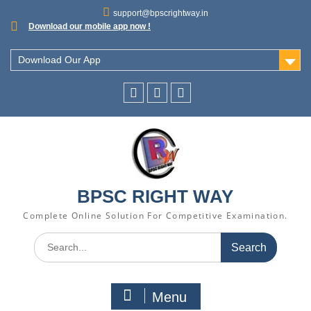
support@bpscrightway.in
Download our mobile app now !
Download Our App
BPSC RIGHT WAY
Complete Online Solution For Competitive Examination.
Menu