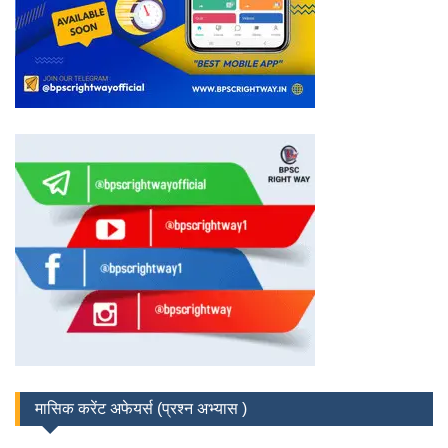
मासिक करेंट अफेयर्स (प्रश्न अभ्यास )