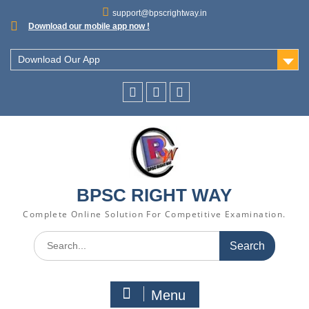
support@bpscrightway.in
Download our mobile app now !
Download Our App
BPSC RIGHT WAY
Complete Online Solution For Competitive Examination.
Menu