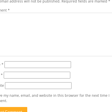
email address will not be published.
Required fields are marked
*
ment
*
e
*
l
*
ite
e my name, email, and website in this browser for the next time I
ent.