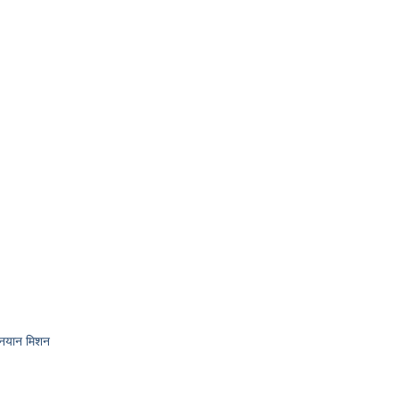
गनयान मिशन