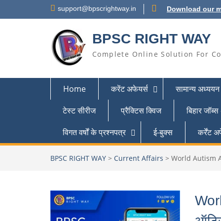
support@bpscrightway.in
Download our m
BPSC RIGHT WAY
Complete Online Solution For Co
Home
करेंट अफेयर्स
सामान्य अध्ययन
टेस्ट सीरीज
प्रैक्टिस क्विज
बिहार जॉब्स
विगत वर्षों के प्रश्नपत्र
ई-बुक्स
कर्रेंट
BPSC RIGHT WAY
>
Current Affairs
>
World Autism Aw
Worl