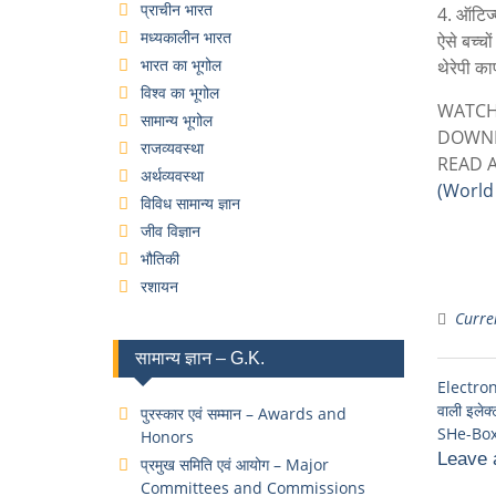
प्राचीन भारत
4. ऑटिज्म
मध्यकालीन भारत
ऐसे बच्चो
भारत का भूगोल
थेरेपी का
विश्व का भूगोल
WATCH
सामान्य भूगोल
DOWNL
राजव्यवस्था
READ 
अर्थव्यवस्था
(World 
विविध सामान्य ज्ञान
जीव विज्ञान
भौतिकी
रशायन
Curren
सामान्य ज्ञान – G.K.
Electron
वाली इलेक्
पुरस्कार एवं सम्मान – Awards and
SHe-Box P
Honors
Leave 
प्रमुख समिति एवं आयोग – Major
Committees and Commissions