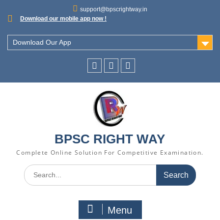
support@bpscrightway.in
Download our mobile app now !
Download Our App
BPSC RIGHT WAY
Complete Online Solution For Competitive Examination.
Menu