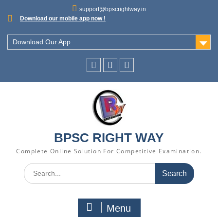
support@bpscrightway.in
Download our mobile app now !
Download Our App
BPSC RIGHT WAY
Complete Online Solution For Competitive Examination.
Menu