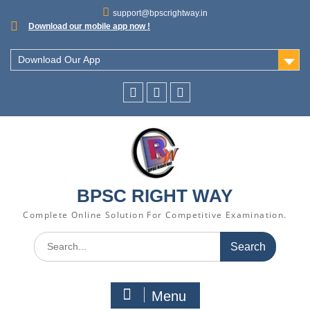
support@bpscrightway.in
Download our mobile app now !
Download Our App
BPSC RIGHT WAY
Complete Online Solution For Competitive Examination.
Menu