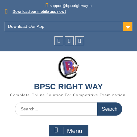
support@bpscrightway.in
Download our mobile app now !
Download Our App
BPSC RIGHT WAY
Complete Online Solution For Competitive Examination.
Menu