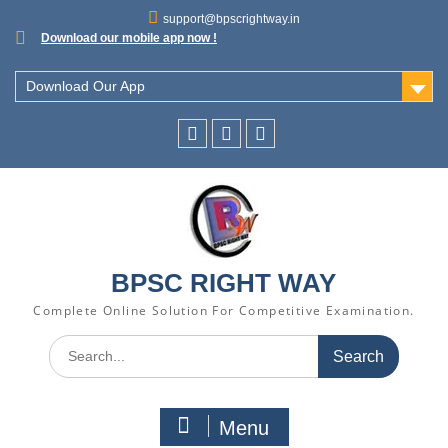
support@bpscrightway.in
Download our mobile app now !
Download Our App
BPSC RIGHT WAY
Complete Online Solution For Competitive Examination.
Menu