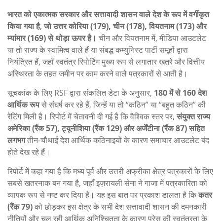
भारत को एकात्मक सरकार और सत्तावादी शासन वाले देश के रूप में वर्गीकृत
किया गया है
,
जो उत्तर कोरिया (179), चीन (178), वियतनाम (173) और
म्यांमार (169) से थोड़ा ऊपर है।
चीन और वियतनाम में, मीडिया आउटलेट
या तो राज्य के स्वामित्व वाले हैं या संबद्ध कम्युनिस्ट पार्टी समूहों द्वारा
नियंत्रित हैं, जहाँ स्वतंत्र रिपोर्टिंग मुख्य रूप से लगातार खतरे और वित्तीय
अस्थिरता के तहत जमीन पर काम करने वाले पत्रकारों से आती है।
सूचकांक के लिए RSF द्वारा संकलित डेटा के अनुसार,
180 में से 160 देश
आर्थिक रूप
से संघर्ष कर रहे हैं, जिन्हें या तो “कठिन” या “बहुत कठिन” की
रेटिंग मिली है। रिपोर्ट में चेतावनी दी गई है कि वैश्विक स्तर पर,
संयुक्त राज्य
अमेरिका (रैंक 57), ट्यूनीशिया (रैंक 129) और अर्जेंटीना (रैंक 87) सहित
लगभग
तीन-चौथाई देश आर्थिक कठिनाइयों के कारण समाचार आउटलेट बंद
होते देख रहे हैं।
रिपोर्ट में कहा गया है कि मध्य पूर्व और उत्तरी अफ्रीका क्षेत्र पत्रकारों के लिए
सबसे खतरनाक बन गया है, जहाँ इज़रायली सेना ने गाजा में पत्रकारिता को
व्यापक रूप से नष्ट कर दिया है। यह इस बात पर प्रकाश डालता है कि
कतर
(रैंक 79)
को छोड़कर इस क्षेत्र के सभी देश सत्तावादी शासन की दमनकारी
नीतियों और चल रही आर्थिक अनिश्चितता के कारण प्रेस की स्वतंत्रता के