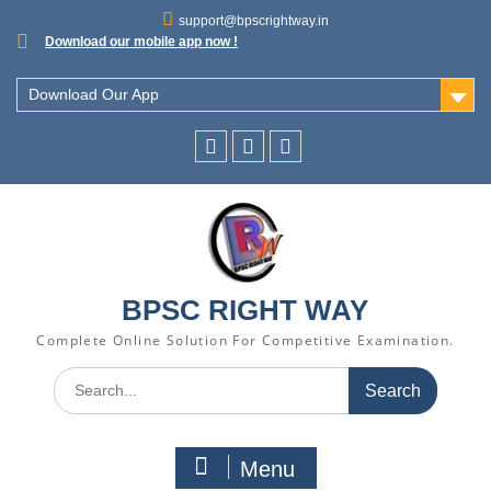
support@bpscrightway.in
Download our mobile app now !
Download Our App
BPSC RIGHT WAY
Complete Online Solution For Competitive Examination.
Menu