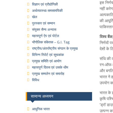
इस निर्ण
विज्ञान एवं प्रौद्योगिकी
नहीं करे
अर्थव्यवस्था-समसामयिकी
अल्पकालि
खेल
की आपूर्
पुरस्कार एवं सम्मान
पाकिस्ता
संयुक्त सैन्य अभ्यास
महत्वपूर्ण ऐप एवं पोर्टल
विश्व बैंक
भौगोलिक संकेतक – G.I. Tag
निर्णयों
राष्ट्रीय/अंतर्राष्ट्रीय संगठन के प्रमुख
देशों के 
विभिन्न रिपोर्ट एवं सूचकांक
संधि की व
प्रमुख समिति एवं आयोग
रन-ऑफ-द-
महत्वपूर्ण दिवस एवं उसके थीम
और बगलिह
प्रमुख सम्मलेन एवं समारोह
भारत ने 
विविध
उपयोग कर
भारत के 
सामान्य अध्ययन
कृषि पश्
‘ड्रॉ डा
आधुनिक भारत
उत्पन्न 