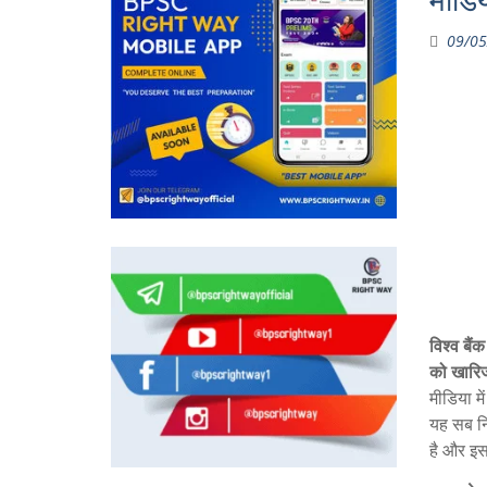
मीडि
09/05
विश्व बैं
को खारि
मीडिया मे
यह सब निर
है और इस