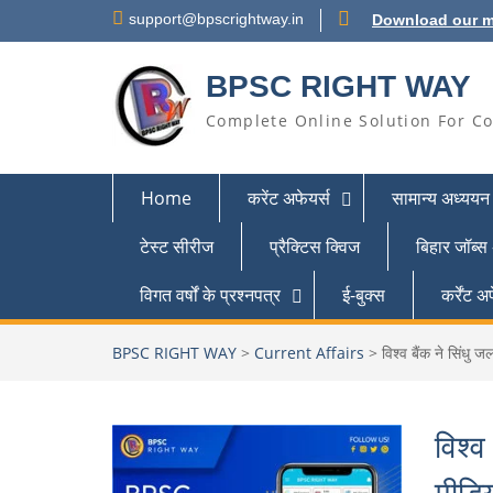
support@bpscrightway.in
Download our m
BPSC RIGHT WAY
Complete Online Solution For Co
Home
करेंट अफेयर्स
सामान्य अध्ययन
टेस्ट सीरीज
प्रैक्टिस क्विज
बिहार जॉब्स
विगत वर्षों के प्रश्नपत्र
ई-बुक्स
कर्रेंट
BPSC RIGHT WAY
>
Current Affairs
>
विश्व बैंक ने सिंध
विश्व