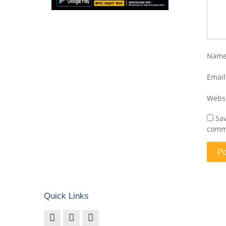
Nam
Emai
Webs
Sav
comm
Quick Links