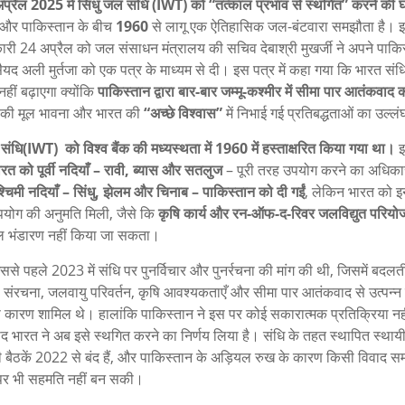
अप्रैल 2025 में सिंधु जल संधि (IWT) को “तत्काल प्रभाव से स्थगित” करने की 
 और पाकिस्तान के बीच
1960
से लागू एक ऐतिहासिक जल-बंटवारा समझौता है। इ
री 24 अप्रैल को जल संसाधन मंत्रालय की सचिव देबाश्री मुखर्जी ने अपने पाकिस
ैयद अली मुर्तजा को एक पत्र के माध्यम से दी। इस पत्र में कहा गया कि भारत सं
हीं बढ़ाएगा क्योंकि
पाकिस्तान द्वारा बार-बार जम्मू-कश्मीर में सीमा पार आतंकवाद 
 की मूल भावना और भारत की
“अच्छे विश्वास”
में निभाई गई प्रतिबद्धताओं का उल्लं
संधि(IWT) को विश्व बैंक की मध्यस्थता में 1960 में हस्ताक्षरित किया गया था।
इ
रत को पूर्वी नदियाँ – रावी, ब्यास और सतलुज
– पूरी तरह उपयोग करने का अधिका
्चिमी नदियाँ – सिंधु, झेलम और चिनाब – पाकिस्तान को दी गईं
, लेकिन भारत को इ
योग की अनुमति मिली, जैसे कि
कृषि कार्य और रन-ऑफ-द-रिवर जलविद्युत परियो
ल भंडारण नहीं किया जा सकता।
ससे पहले 2023 में संधि पर पुनर्विचार और पुनर्रचना की मांग की थी, जिसमें बदलत
 संरचना, जलवायु परिवर्तन, कृषि आवश्यकताएँ और सीमा पार आतंकवाद से उत्पन्न स
े कारण शामिल थे। हालांकि पाकिस्तान ने इस पर कोई सकारात्मक प्रतिक्रिया नही
द भारत ने अब इसे स्थगित करने का निर्णय लिया है। संधि के तहत स्थापित स्थायी 
बैठकें 2022 से बंद हैं, और पाकिस्तान के अड़ियल रुख के कारण किसी विवाद स
पर भी सहमति नहीं बन सकी।