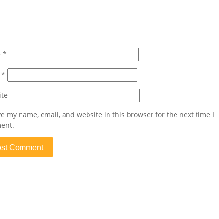
e
*
l
*
ite
e my name, email, and website in this browser for the next time I
ent.