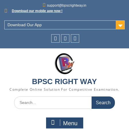
support@bpscrightway.in
Download our mobile app now !
Download Our App
BPSC RIGHT WAY
Complete Online Solution For Competitive Examination.
Menu