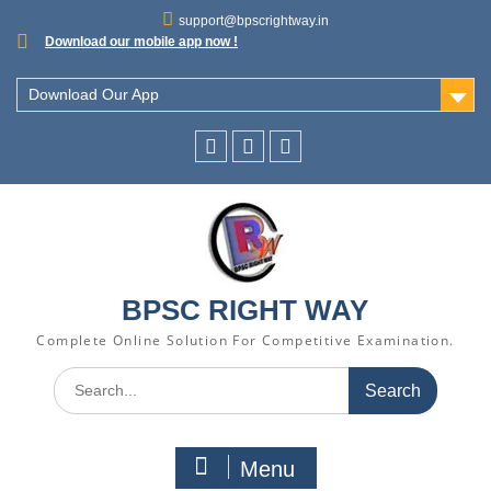
support@bpscrightway.in
Download our mobile app now !
Download Our App
BPSC RIGHT WAY
Complete Online Solution For Competitive Examination.
Menu