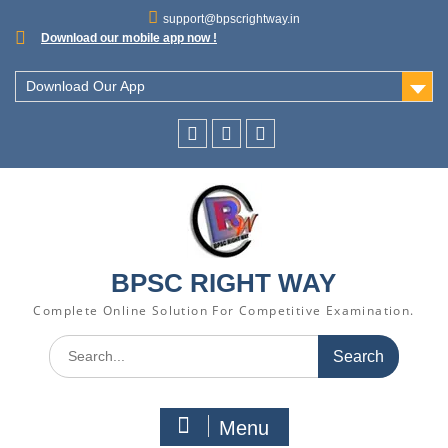
support@bpscrightway.in
Download our mobile app now !
Download Our App
BPSC RIGHT WAY
Complete Online Solution For Competitive Examination.
Menu